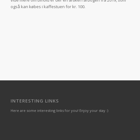
vide mere om bihold er der en artikel i årbogen fra 2019, som
også kan købes i kaffestuen for kr. 100.
INTERESTING LINKS
Here are some interesting links for you! Enjoy your stay :)