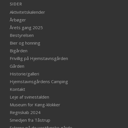
SIDER
Aktivitetskalender
Årbøger
Årets gang 2025
Bestyrelsen
Bier og honning
Bigården
Frivillig på Hjemstavnsgården
Gården
Historie/galleri
Hjemstavnsgårdens Camping
Kontakt
Leje af svinestalden
Museum for Køng-klokker
Regnskab 2024
Smedjen fra Tåstrup
Sulerne på de vestfynske gårde