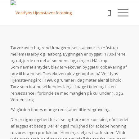
Tørvekoven bag ved Urmagerhuset stammer fra Håstrup
mellem Haarby og Faaborg. Bygningen er bygget i 1700-årene
og udgjorde en del af smedens bygninger i Håstrup.
Som navnet antyder, blev tørvekoven bygget til opbevaring af
tørv til brændsel. Tørvekoven blev genopført på Vestfyns
Hjemstavnsgård i 1996 og rummer i dag materialer til bihold.
Tørv som brændsel kendes langt tilbage i tiden og fik en
renæssance i forbindelse med manglen på kul under 1. og 2.
Verdenskrig.
På gården findes mange redskaber til tørvegravning.
Der er rig muligehed for at se og høre mere om bier, når stedet
aflægges et besøg. Der er også mulighed for at købe honning
af vores egen produktion. Honning sælges i kaffestuen. Vil du