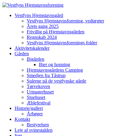
Vestfyns Hjemstavnsgård
Vestfyns Hjemstavnsforening, vedtægter
Årets gang 2025
Frivillig på Hjemstavnsgården
Regnskab 2024
Vestfyns Hjemstavnsforenings folder
Aktivitetskalender
Gården
Bigården
Bier og honning
Hjemstavnsgårdens Camping
Smedjen fra Tåstrup
Sulerne på de vestfynske gårde
Tørvekoven
Urmagerhuset
Stuehuset
Æblefestival
Historie/galleri
Årbøger
Kontakt
Bestyrelsen
Leje af svinestalden
Søg