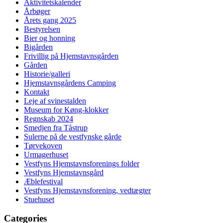
Aktivitetskalender
Årbøger
Årets gang 2025
Bestyrelsen
Bier og honning
Bigården
Frivillig på Hjemstavnsgården
Gården
Historie/galleri
Hjemstavnsgårdens Camping
Kontakt
Leje af svinestalden
Museum for Køng-klokker
Regnskab 2024
Smedjen fra Tåstrup
Sulerne på de vestfynske gårde
Tørvekoven
Urmagerhuset
Vestfyns Hjemstavnsforenings folder
Vestfyns Hjemstavnsgård
Æblefestival
Vestfyns Hjemstavnsforening, vedtægter
Stuehuset
Categories