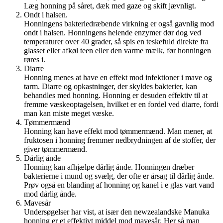
Læg honning på såret, dæk med gaze og skift jævnligt.
Ondt i halsen.
Honningens bakteriedræbende virkning er også gavnlig mod
ondt i halsen. Honningens helende enzymer dør dog ved
temperaturer over 40 grader, så spis en teskefuld direkte fra
glasset eller afkøl teen eller den varme mælk, før honningen
røres i.
Diarre
Honning menes at have en effekt mod infektioner i mave og
tarm. Diarre og opkastninger, der skyldes bakterier, kan
behandles med honning. Honning er desuden effektiv til at
fremme væskeoptagelsen, hvilket er en fordel ved diarre, fordi
man kan miste meget væske.
Tømmermænd
Honning kan have effekt mod tømmermænd. Man mener, at
fruktosen i honning fremmer nedbrydningen af de stoffer, der
giver tømmermænd.
Dårlig ånde
Honning kan afhjælpe dårlig ånde. Honningen dræber
bakterierne i mund og svælg, der ofte er årsag til dårlig ånde.
Prøv også en blanding af honning og kanel i e glas vart vand
mod dårlig ånde.
Mavesår
Undersøgelser har vist, at især den newzealandske Manuka
honning er et effektivt middel mod mavesår. Her så man