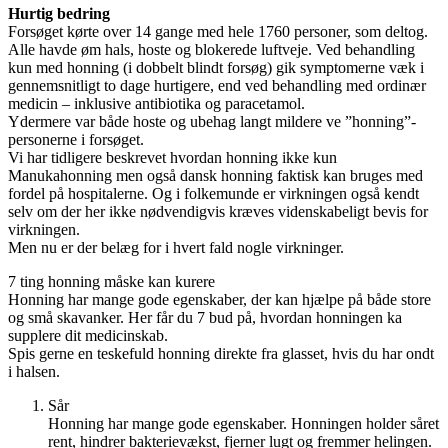
Hurtig bedring
Forsøget kørte over 14 gange med hele 1760 personer, som deltog.
Alle havde øm hals, hoste og blokerede luftveje. Ved behandling
kun med honning (i dobbelt blindt forsøg) gik symptomerne væk i
gennemsnitligt to dage hurtigere, end ved behandling med ordinær
medicin – inklusive antibiotika og paracetamol.
Ydermere var både hoste og ubehag langt mildere ve ”honning”-
personerne i forsøget.
Vi har tidligere beskrevet hvordan honning ikke kun
Manukahonning men også dansk honning faktisk kan bruges med
fordel på hospitalerne. Og i folkemunde er virkningen også kendt
selv om der her ikke nødvendigvis kræves videnskabeligt bevis for
virkningen.
Men nu er der belæg for i hvert fald nogle virkninger.
7 ting honning måske kan kurere
Honning har mange gode egenskaber, der kan hjælpe på både store
og små skavanker. Her får du 7 bud på, hvordan honningen ka
supplere dit medicinskab.
Spis gerne en teskefuld honning direkte fra glasset, hvis du har ondt
i halsen.
Sår
Honning har mange gode egenskaber. Honningen holder såret
rent, hindrer bakterievækst, fjerner lugt og fremmer helingen.