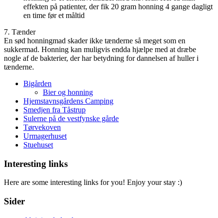
effekten på patienter, der fik 20 gram honning 4 gange dagligt
en time før et måltid
7. Tænder
En sød honningmad skader ikke tænderne så meget som en
sukkermad. Honning kan muligvis endda hjælpe med at dræbe
nogle af de bakterier, der har betydning for dannelsen af huller i
tænderne.
Bigården
Bier og honning
Hjemstavnsgårdens Camping
Smedjen fra Tåstrup
Sulerne på de vestfynske gårde
Tørvekoven
Urmagerhuset
Stuehuset
Interesting links
Here are some interesting links for you! Enjoy your stay :)
Sider