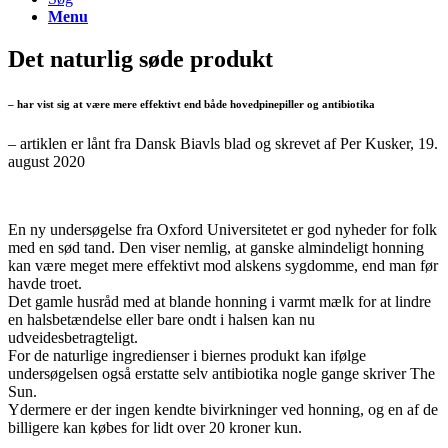
Menu
Det naturlig søde produkt
– har vist sig at være mere effektivt end både hovedpinepiller og antibiotika
– artiklen er lånt fra Dansk Biavls blad og skrevet af Per Kusker, 19.
august 2020
En ny undersøgelse fra Oxford Universitetet er god nyheder for folk
med en sød tand. Den viser nemlig, at ganske almindeligt honning
kan være meget mere effektivt mod alskens sygdomme, end man før
havde troet.
Det gamle husråd med at blande honning i varmt mælk for at lindre
en halsbetændelse eller bare ondt i halsen kan nu
udveidesbetragteligt.
For de naturlige ingredienser i biernes produkt kan ifølge
undersøgelsen også erstatte selv antibiotika nogle gange skriver The
Sun.
Ydermere er der ingen kendte bivirkninger ved honning, og en af de
billigere kan købes for lidt over 20 kroner kun.